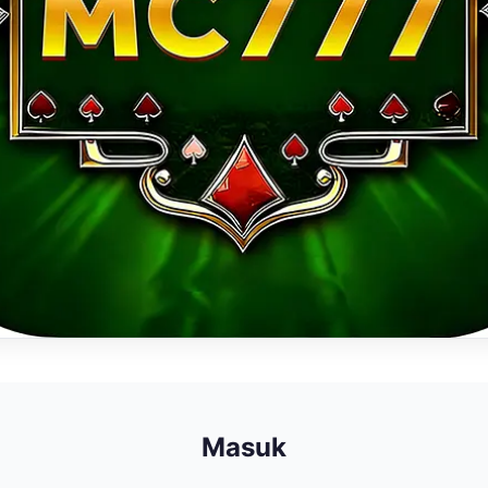
Masuk