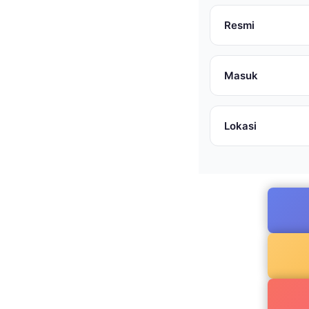
Resmi
Masuk
Lokasi