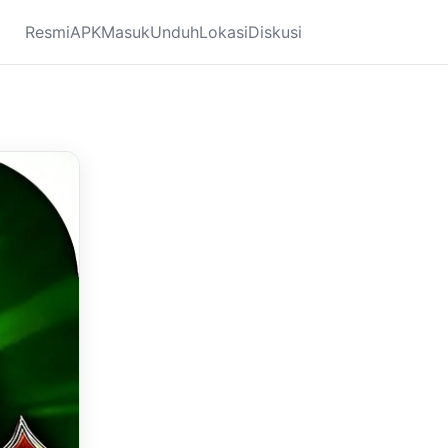
Resmi
APK
Masuk
Unduh
Lokasi
Diskusi