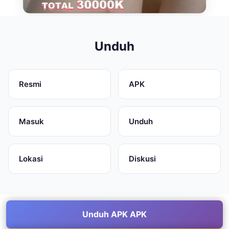
Unduh
Resmi
APK
Masuk
Unduh
Lokasi
Diskusi
Unduh APK APK