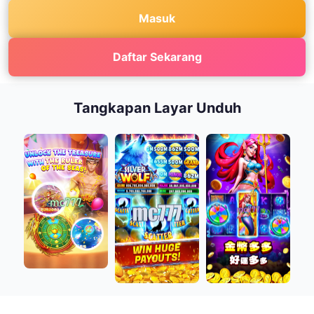
Masuk
Daftar Sekarang
Tangkapan Layar Unduh