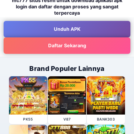
mc777 situs resmi untuk download aplikasi apk
login dan daftar dengan proses yang sangat
terpercaya
Unduh APK
Daftar Sekarang
Brand Populer Lainnya
PK55
V87
BANK303