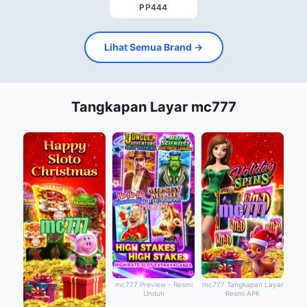
PP444
Lihat Semua Brand →
Tangkapan Layar mc777
mc777 Preview - Resmi
mc777 Tangkapan Layar
Unduh
Resmi APK