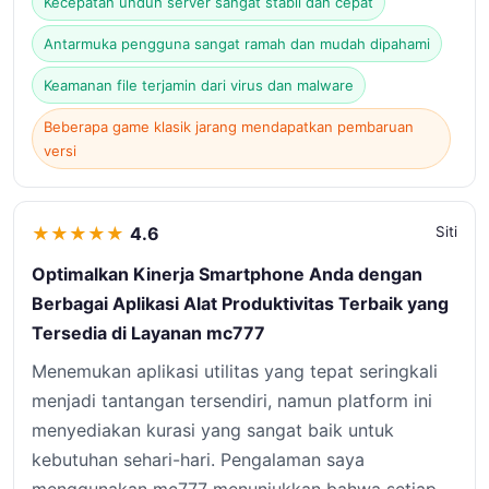
Kecepatan unduh server sangat stabil dan cepat
Antarmuka pengguna sangat ramah dan mudah dipahami
Keamanan file terjamin dari virus dan malware
Beberapa game klasik jarang mendapatkan pembaruan
versi
★
★
★
★
★
4.6
Siti
Optimalkan Kinerja Smartphone Anda dengan
Berbagai Aplikasi Alat Produktivitas Terbaik yang
Tersedia di Layanan mc777
Menemukan aplikasi utilitas yang tepat seringkali
menjadi tantangan tersendiri, namun platform ini
menyediakan kurasi yang sangat baik untuk
kebutuhan sehari-hari. Pengalaman saya