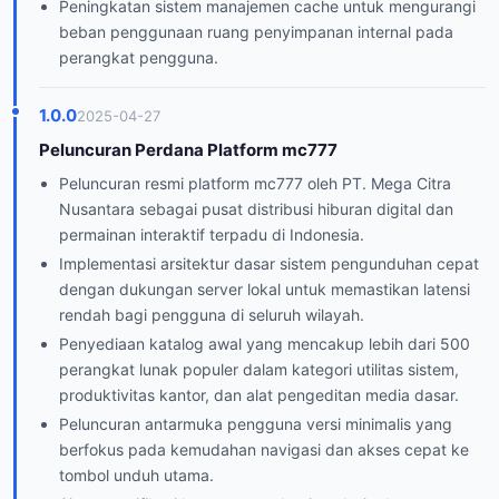
Peningkatan sistem manajemen cache untuk mengurangi
beban penggunaan ruang penyimpanan internal pada
perangkat pengguna.
1.0.0
2025-04-27
Peluncuran Perdana Platform mc777
Peluncuran resmi platform mc777 oleh PT. Mega Citra
Nusantara sebagai pusat distribusi hiburan digital dan
permainan interaktif terpadu di Indonesia.
Implementasi arsitektur dasar sistem pengunduhan cepat
dengan dukungan server lokal untuk memastikan latensi
rendah bagi pengguna di seluruh wilayah.
Penyediaan katalog awal yang mencakup lebih dari 500
perangkat lunak populer dalam kategori utilitas sistem,
produktivitas kantor, dan alat pengeditan media dasar.
Peluncuran antarmuka pengguna versi minimalis yang
berfokus pada kemudahan navigasi dan akses cepat ke
tombol unduh utama.