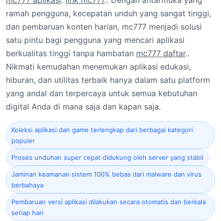
mc777 aplikasi
.
link mc777
.. Dengan antarmuka yang
ramah pengguna, kecepatan unduh yang sangat tinggi,
dan pembaruan konten harian, mc777 menjadi solusi
satu pintu bagi pengguna yang mencari aplikasi
berkualitas tinggi tanpa hambatan
mc777 daftar
..
Nikmati kemudahan menemukan aplikasi edukasi,
hiburan, dan utilitas terbaik hanya dalam satu platform
yang andal dan terpercaya untuk semua kebutuhan
digital Anda di mana saja dan kapan saja.
Koleksi aplikasi dan game terlengkap dari berbagai kategori
populer
Proses unduhan super cepat didukung oleh server yang stabil
Jaminan keamanan sistem 100% bebas dari malware dan virus
berbahaya
Pembaruan versi aplikasi dilakukan secara otomatis dan berkala
setiap hari