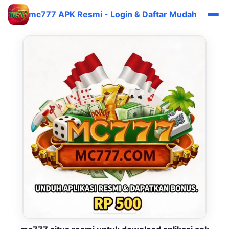
mc777 APK Resmi - Login & Daftar Mudah