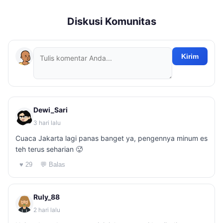
Diskusi Komunitas
Kirim
Dewi_Sari
3 hari lalu
Cuaca Jakarta lagi panas banget ya, pengennya minum es
teh terus seharian 🥵
♥ 29
💬 Balas
Ruly_88
2 hari lalu