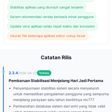
Stabilitas aplikasi yang diunduh sangat terjamin
Sistem rekomendasi cerdas berbasis minat pengguna
Update versi aplikasi selalu tepat waktu dan konsisten
Ukuran file beberapa aplikasi editor cukup besar
Catatan Rilis
2.3.4
2026-04-22
Terbaru
Pembaruan Stabilisasi Menjelang Hari Jadi Pertama
Penyempurnaan stabilitas sistem secara menyeluruh
untuk memastikan pengalaman pengguna yang sempurna
menjelang perayaan satu tahun berdirinya mc777.
Pembersihan database sistem dari entri yang tidak valid
untuk mempercepat waktu respon server dalam