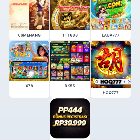
66MENANG
TTT888
LABA777
X78
RK55
HOQ777