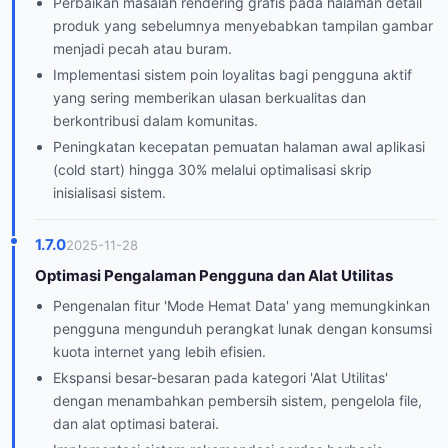
Perbaikan masalah rendering grafis pada halaman detail
produk yang sebelumnya menyebabkan tampilan gambar
menjadi pecah atau buram.
Implementasi sistem poin loyalitas bagi pengguna aktif
yang sering memberikan ulasan berkualitas dan
berkontribusi dalam komunitas.
Peningkatan kecepatan pemuatan halaman awal aplikasi
(cold start) hingga 30% melalui optimalisasi skrip
inisialisasi sistem.
1.7.0
2025-11-28
Optimasi Pengalaman Pengguna dan Alat Utilitas
Pengenalan fitur 'Mode Hemat Data' yang memungkinkan
pengguna mengunduh perangkat lunak dengan konsumsi
kuota internet yang lebih efisien.
Ekspansi besar-besaran pada kategori 'Alat Utilitas'
dengan menambahkan pembersih sistem, pengelola file,
dan alat optimasi baterai.