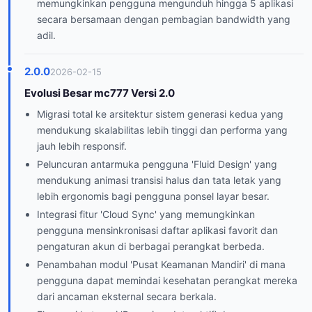
memungkinkan pengguna mengunduh hingga 5 aplikasi
secara bersamaan dengan pembagian bandwidth yang
adil.
2.0.0
2026-02-15
Evolusi Besar mc777 Versi 2.0
Migrasi total ke arsitektur sistem generasi kedua yang
mendukung skalabilitas lebih tinggi dan performa yang
jauh lebih responsif.
Peluncuran antarmuka pengguna 'Fluid Design' yang
mendukung animasi transisi halus dan tata letak yang
lebih ergonomis bagi pengguna ponsel layar besar.
Integrasi fitur 'Cloud Sync' yang memungkinkan
pengguna mensinkronisasi daftar aplikasi favorit dan
pengaturan akun di berbagai perangkat berbeda.
Penambahan modul 'Pusat Keamanan Mandiri' di mana
pengguna dapat memindai kesehatan perangkat mereka
dari ancaman eksternal secara berkala.