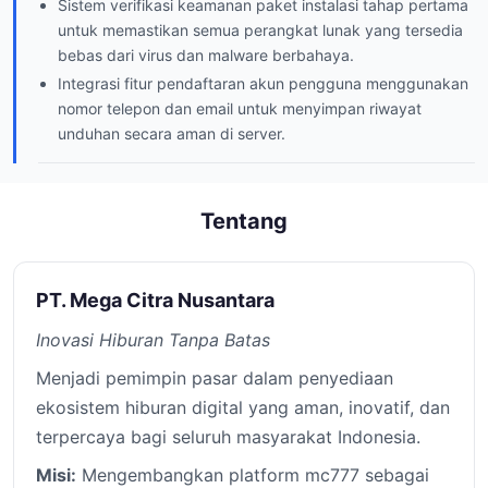
Sistem verifikasi keamanan paket instalasi tahap pertama
untuk memastikan semua perangkat lunak yang tersedia
bebas dari virus dan malware berbahaya.
Integrasi fitur pendaftaran akun pengguna menggunakan
nomor telepon dan email untuk menyimpan riwayat
unduhan secara aman di server.
Tentang
PT. Mega Citra Nusantara
Inovasi Hiburan Tanpa Batas
Menjadi pemimpin pasar dalam penyediaan
ekosistem hiburan digital yang aman, inovatif, dan
terpercaya bagi seluruh masyarakat Indonesia.
Misi:
Mengembangkan platform mc777 sebagai