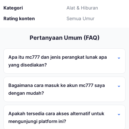
Kategori
Alat & Hiburan
Rating konten
Semua Umur
Pertanyaan Umum (FAQ)
Apa itu mc777 dan jenis perangkat lunak apa
yang disediakan?
Bagaimana cara masuk ke akun mc777 saya
dengan mudah?
Apakah tersedia cara akses alternatif untuk
mengunjungi platform ini?