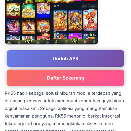
Unduh APK
Daftar Sekarang
RK55 hadir sebagai solusi hiburan mobile terdepan yang
dirancang khusus untuk memenuhi kebutuhan gaya hidup
digital masa kini. Sebagai aplikasi yang mengutamakan
kenyamanan pengguna, RK55 menonjol berkat integrasi
teknologi terbaru yang memungkinkan akses konten