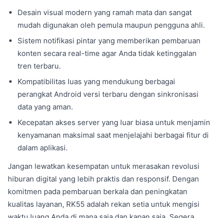
Desain visual modern yang ramah mata dan sangat
mudah digunakan oleh pemula maupun pengguna ahli.
Sistem notifikasi pintar yang memberikan pembaruan
konten secara real-time agar Anda tidak ketinggalan
tren terbaru.
Kompatibilitas luas yang mendukung berbagai
perangkat Android versi terbaru dengan sinkronisasi
data yang aman.
Kecepatan akses server yang luar biasa untuk menjamin
kenyamanan maksimal saat menjelajahi berbagai fitur di
dalam aplikasi.
Jangan lewatkan kesempatan untuk merasakan revolusi
hiburan digital yang lebih praktis dan responsif. Dengan
komitmen pada pembaruan berkala dan peningkatan
kualitas layanan, RK55 adalah rekan setia untuk mengisi
waktu luang Anda di mana saja dan kapan saja. Segera