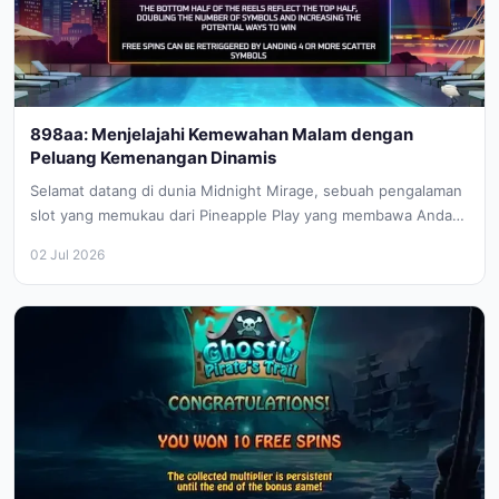
898aa: Menjelajahi Kemewahan Malam dengan
Peluang Kemenangan Dinamis
Selamat datang di dunia Midnight Mirage, sebuah pengalaman
slot yang memukau dari Pineapple Play yang membawa Anda
langsung ke jantung...
02 Jul 2026