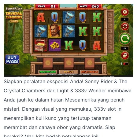
Siapkan peralatan ekspedisi Anda! Sonny Rider & The
Crystal Chambers dari Light & 333v Wonder membawa
Anda jauh ke dalam hutan Mesoamerika yang penuh
misteri. Dengan visual yang memukau, 333v slot ini
menampilkan kuil kuno yang tertutup tanaman
merambat dan cahaya obor yang dramatis. Siap
beraksi? Mari kita bedah petualangan ini!