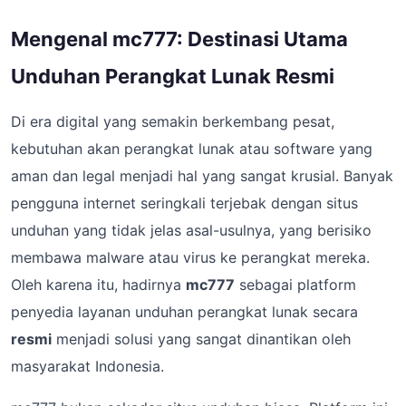
Mengenal mc777: Destinasi Utama
Unduhan Perangkat Lunak Resmi
Di era digital yang semakin berkembang pesat,
kebutuhan akan perangkat lunak atau software yang
aman dan legal menjadi hal yang sangat krusial. Banyak
pengguna internet seringkali terjebak dengan situs
unduhan yang tidak jelas asal-usulnya, yang berisiko
membawa malware atau virus ke perangkat mereka.
Oleh karena itu, hadirnya
mc777
sebagai platform
penyedia layanan unduhan perangkat lunak secara
resmi
menjadi solusi yang sangat dinantikan oleh
masyarakat Indonesia.