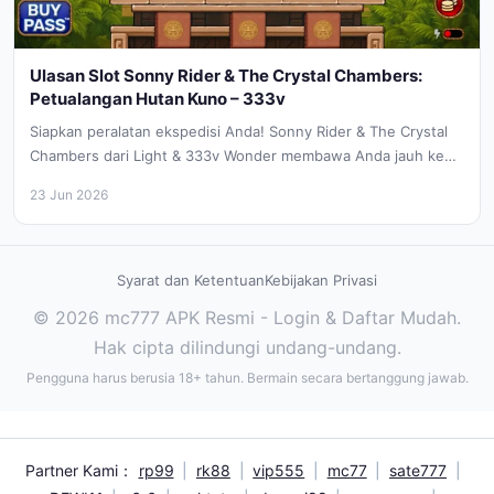
Ulasan Slot Sonny Rider & The Crystal Chambers:
Petualangan Hutan Kuno – 333v
Siapkan peralatan ekspedisi Anda! Sonny Rider & The Crystal
Chambers dari Light & 333v Wonder membawa Anda jauh ke
dalam...
23 Jun 2026
Syarat dan Ketentuan
Kebijakan Privasi
© 2026 mc777 APK Resmi - Login & Daftar Mudah.
Hak cipta dilindungi undang-undang.
Pengguna harus berusia 18+ tahun. Bermain secara bertanggung jawab.
Partner Kami：
rp99
|
rk88
|
vip555
|
mc77
|
sate777
|