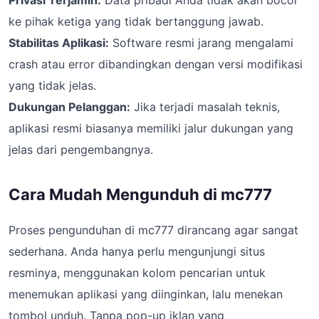
Privasi Terjamin:
Data pribadi Anda tidak akan bocor
ke pihak ketiga yang tidak bertanggung jawab.
Stabilitas Aplikasi:
Software resmi jarang mengalami
crash atau error dibandingkan dengan versi modifikasi
yang tidak jelas.
Dukungan Pelanggan:
Jika terjadi masalah teknis,
aplikasi resmi biasanya memiliki jalur dukungan yang
jelas dari pengembangnya.
Cara Mudah Mengunduh di mc777
Proses pengunduhan di mc777 dirancang agar sangat
sederhana. Anda hanya perlu mengunjungi situs
resminya, menggunakan kolom pencarian untuk
menemukan aplikasi yang diinginkan, lalu menekan
tombol unduh. Tanpa pop-up iklan yang