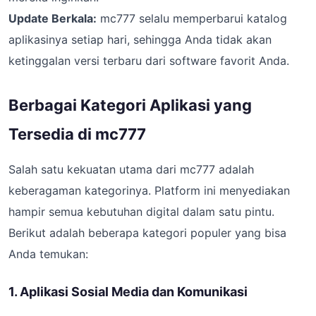
Update Berkala:
mc777 selalu memperbarui katalog
aplikasinya setiap hari, sehingga Anda tidak akan
ketinggalan versi terbaru dari software favorit Anda.
Berbagai Kategori Aplikasi yang
Tersedia di mc777
Salah satu kekuatan utama dari mc777 adalah
keberagaman kategorinya. Platform ini menyediakan
hampir semua kebutuhan digital dalam satu pintu.
Berikut adalah beberapa kategori populer yang bisa
Anda temukan:
1. Aplikasi Sosial Media dan Komunikasi