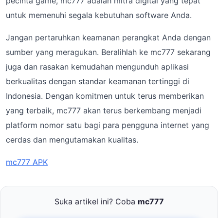
pecinta game, mc777 adalah mitra digital yang tepat
untuk memenuhi segala kebutuhan software Anda.
Jangan pertaruhkan keamanan perangkat Anda dengan
sumber yang meragukan. Beralihlah ke mc777 sekarang
juga dan rasakan kemudahan mengunduh aplikasi
berkualitas dengan standar keamanan tertinggi di
Indonesia. Dengan komitmen untuk terus memberikan
yang terbaik, mc777 akan terus berkembang menjadi
platform nomor satu bagi para pengguna internet yang
cerdas dan mengutamakan kualitas.
mc777 APK
Suka artikel ini? Coba
mc777