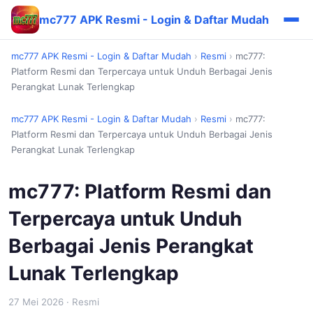
mc777 APK Resmi - Login & Daftar Mudah
mc777 APK Resmi - Login & Daftar Mudah
›
Resmi
›
mc777:
Platform Resmi dan Terpercaya untuk Unduh Berbagai Jenis
Perangkat Lunak Terlengkap
mc777 APK Resmi - Login & Daftar Mudah
›
Resmi
›
mc777:
Platform Resmi dan Terpercaya untuk Unduh Berbagai Jenis
Perangkat Lunak Terlengkap
mc777: Platform Resmi dan
Terpercaya untuk Unduh
Berbagai Jenis Perangkat
Lunak Terlengkap
27 Mei 2026
· Resmi