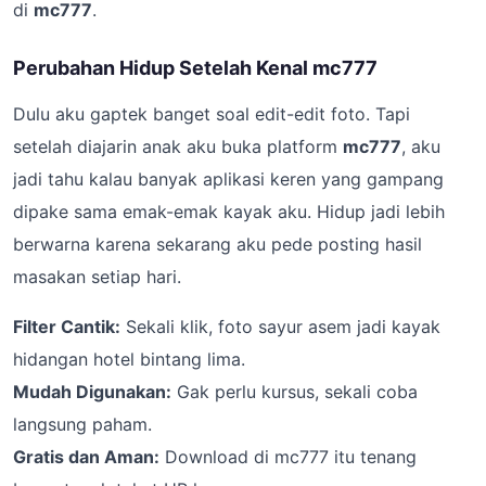
di
mc777
.
Perubahan Hidup Setelah Kenal mc777
Dulu aku gaptek banget soal edit-edit foto. Tapi
setelah diajarin anak aku buka platform
mc777
, aku
jadi tahu kalau banyak aplikasi keren yang gampang
dipake sama emak-emak kayak aku. Hidup jadi lebih
berwarna karena sekarang aku pede posting hasil
masakan setiap hari.
Filter Cantik:
Sekali klik, foto sayur asem jadi kayak
hidangan hotel bintang lima.
Mudah Digunakan:
Gak perlu kursus, sekali coba
langsung paham.
Gratis dan Aman:
Download di mc777 itu tenang