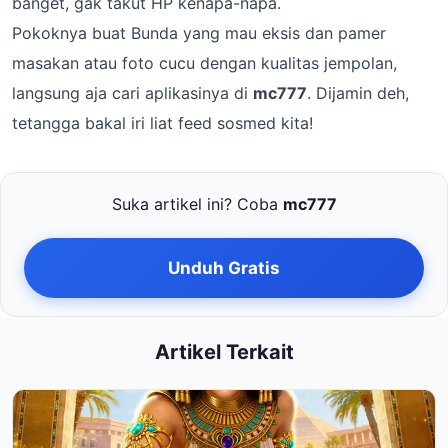
banget, gak takut HP kenapa-napa.
Pokoknya buat Bunda yang mau eksis dan pamer
masakan atau foto cucu dengan kualitas jempolan,
langsung aja cari aplikasinya di
mc777
. Dijamin deh,
tetangga bakal iri liat feed sosmed kita!
Suka artikel ini? Coba
mc777
Unduh Gratis
Artikel Terkait